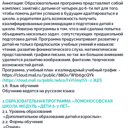
Аннотация: Образовательная программа представляет собой
комплекс занятий с детьми от четырех до 6-ти лет для того,
чтобы помочь детям успешно в будущем адаптироваться в
школе, а родителям дать возможность получить
квалифицированные рекомендации о подготовке детей к
школе. Новизна программы в том, что в ней сделана попытка
объединить несколько задач , сопутствующих предшкольной
подготовке детей. Программа предусматривает развитие у
детей не только предпосылок учебных умений и навыков:
чтения, развитие фонематического слуха, математических
представлений, графики письма, но так же большое внимание
уделяется развитию воображения, фантазии, творческих
возможностей детей.
Программа, учебный план и календарный учебный график -
https://cloud.mail.ru/public/88Qv/Wtb6gcQYk
(
https://cloud.mail.ru/public/wAco/FxVUmyt5S
- с ЭЦП)
1.6. Язык обучения
Обучение ведется на русском языке.
2.ОБРАЗОВАТЕЛЬНАЯ ПРОГРАММА «ЛОМОНОСОВСКАЯ
ШКОЛА. МОДУЛЬ «ДЕТИ 6-7 ЛЕТ»
2.1. Уровень образования
«Дополнительное образование детей и взрослых»
2.2. Формы обучения
«Очная»