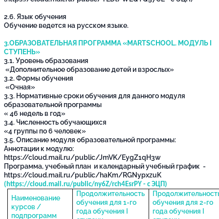
2.6. Язык обучения
Обучение ведется на русском языке.
3.ОБРАЗОВАТЕЛЬНАЯ ПРОГРАММА «MARTSCHOOL. МОДУЛЬ I
СТУПЕНЬ»
3.1. Уровень образования
«Дополнительное образование детей и взрослых»
3.2. Формы обучения
«Очная»
3.3. Нормативные сроки обучения для данного модуля
образовательной программы
« 46 недель в год»
3.4. Численность обучающихся
«4 группы по 6 человек»
3.5. Описание модуля образовательной программы:
Аннотации к модулю:
https://cloud.mail.ru/public/JmVK/EygZ1qH3w
Программа, учебный план и календарный учебный график -
https://cloud.mail.ru/public/haKm/RGNypxzuK
(
https://cloud.mail.ru/public/ny6Z/rch4EsrPY
- с ЭЦП)
Продолжительность
Продолжительност
Наименование
обучения для 1-го
обучения для 2-го
курсов /
года обучения
I
года обучения
I
подпрограмм