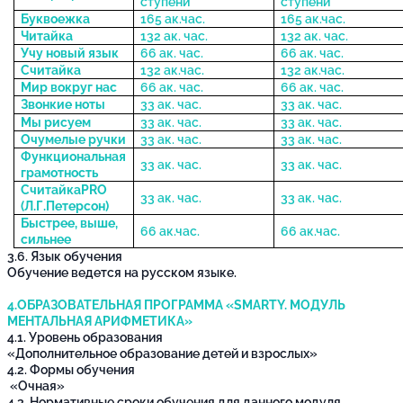
ступени
ступени
Буквоежка
165 ак.час.
165 ак.час.
Читайка
132 ак. час.
132 ак. час.
Учу новый язык
66 ак. час.
66 ак. час.
Считайка
132 ак.час.
132 ак.час.
Мир вокруг нас
66 ак. час.
66 ак. час.
Звонкие ноты
33 ак. час.
33 ак. час.
Мы рисуем
33 ак. час.
33 ак. час.
Очумелые ручки
33 ак. час.
33 ак. час.
Функциональная
33 ак. час.
33 ак. час.
грамотность
Считайка
PRO
33 ак. час.
33 ак. час.
(Л.Г.Петерсон)
Быстрее, выше,
66 ак.час.
66 ак.час.
сильнее
3.6. Язык обучения
Обучение ведется на русском языке.
4.ОБРАЗОВАТЕЛЬНАЯ ПРОГРАММА «SMARTY. МОДУЛЬ
МЕНТАЛЬНАЯ АРИФМЕТИКА»
4.1. Уровень образования
«Дополнительное образование детей и взрослых»
4.2. Формы обучения
«Очная»
4.3. Нормативные сроки обучения для данного модуля