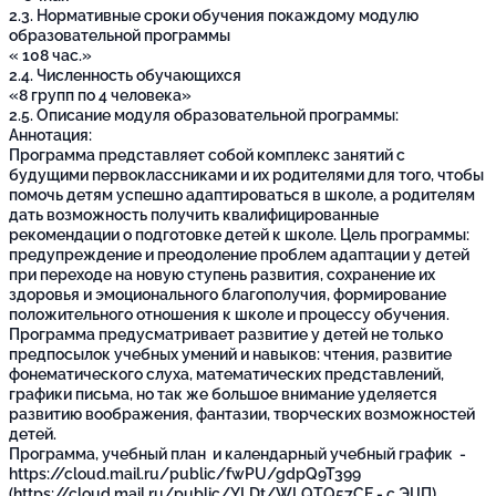
2.3. Нормативные сроки обучения покаждому модулю
образовательной программы
« 108 час.»
2.4. Численность обучающихся
«8 групп по 4 человека»
2.5. Описание модуля образовательной программы:
Аннотация:
Программа представляет собой комплекс занятий с
будущими первоклассниками и их родителями для того, чтобы
помочь детям успешно адаптироваться в школе, а родителям
дать возможность получить квалифицированные
рекомендации о подготовке детей к школе. Цель программы:
предупреждение и преодоление проблем адаптации у детей
при переходе на новую ступень развития, сохранение их
здоровья и эмоционального благополучия, формирование
положительного отношения к школе и процессу обучения.
Программа предусматривает развитие у детей не только
предпосылок учебных умений и навыков: чтения, развитие
фонематического слуха, математических представлений,
графики письма, но так же большое внимание уделяется
развитию воображения, фантазии, творческих возможностей
детей.
Программа, учебный план и календарный учебный график -
https://cloud.mail.ru/public/fwPU/gdpQ9T399
(
https://cloud.mail.ru/public/YLDt/WLQTQ57CE
- с ЭЦП)