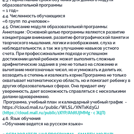
образовательной программы
« 1 год»
4.4. Численность обучающихся
«6 групп по 4человек»
4.5. Описание модуля образовательной программы:
Аннотации : Основной целью программы являются развитие
концентрации внимания, развитие фотографической памяти и
творческого мышления, логики и воображения, слуха и
наблюдательности, а так же улучшение навыков устного
счета. При профессиональном подходе и успешном
достижении целей ребенок может выполнять сложные
арифметические задания в уме не только на сложение и
вычитание многозначных чисел, но и умножать и делить их,
возводить в степень и извлекать корни.Программа не только
охватывает математическую область, но и помогает ребенку в
других образовательных сферах. Она придает ему
уверенность, дает возможность справляться с несколькими
делами одновременно.
Программа, учебный план и календарный учебный график -
https://cloud.mail.ru/public/WLSL/XNTxKd3GJ
(
https://cloud.mail.ru/public/zXYP/AfdtUjMMg
- с ЭЦП)
4.6. Язык обучения
«Обучение ведется на русском языке»