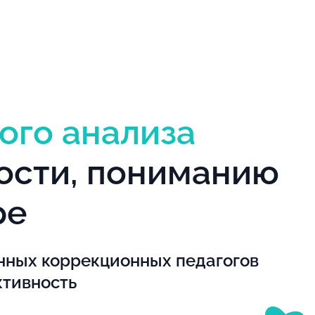
ого анализа
ости, пониманию
ре
нных коррекционных педагогов
ктивность