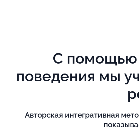
С помощь
поведения мы у
р
Авторская интегративная мет
показыва