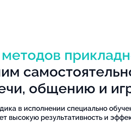
ю
методов прикладн
чим самостоятельн
ечи, общению и иг
одика в исполнении специально обуче
ет высокую результативность и эффе